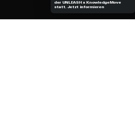
der UNLEASH x KnowledgeMove
statt. Jetzt informieren
Mission
Blog
Arbeiten
Jobs
Employer Branding
Markenführung
Change Communication
AI Marketing