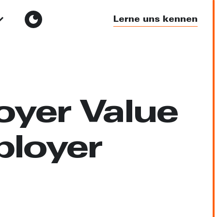
Lerne uns kennen
oyer Value
ployer